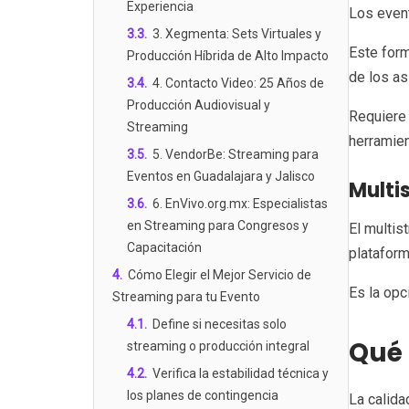
Experiencia
Los event
3.3
.
3. Xegmenta: Sets Virtuales y
Este for
Producción Híbrida de Alto Impacto
de los a
3.4
.
4. Contacto Video: 25 Años de
Producción Audiovisual y
Requiere 
Streaming
herramien
3.5
.
5. VendorBe: Streaming para
Eventos en Guadalajara y Jalisco
Multi
3.6
.
6. EnVivo.org.mx: Especialistas
en Streaming para Congresos y
El multis
Capacitación
platafor
4
.
Cómo Elegir el Mejor Servicio de
Es la opc
Streaming para tu Evento
4.1
.
Define si necesitas solo
Qué 
streaming o producción integral
4.2
.
Verifica la estabilidad técnica y
los planes de contingencia
La calida