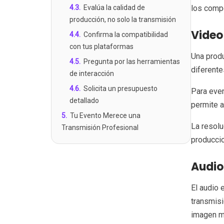
4.3
.
Evalúa la calidad de
los comp
producción, no solo la transmisión
Video
4.4
.
Confirma la compatibilidad
con tus plataformas
Una produ
4.5
.
Pregunta por las herramientas
diferente
de interacción
4.6
.
Solicita un presupuesto
Para even
detallado
permite a
5
.
Tu Evento Merece una
La resolu
Transmisión Profesional
produccio
Audio
El audio 
transmisi
imagen m