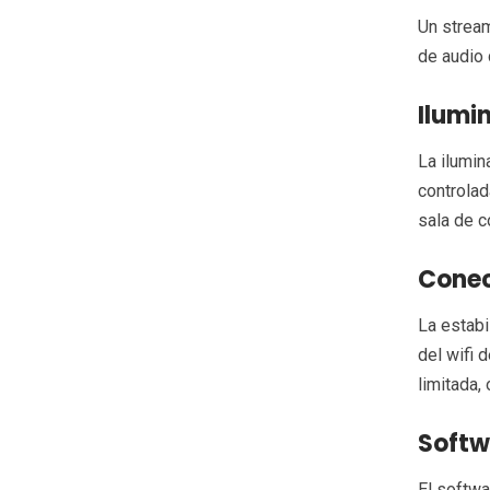
Un stream
de audio 
Ilumi
La ilumin
controlad
sala de c
Conec
La estabi
del wifi 
limitada,
Softw
El softwa