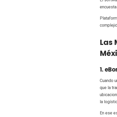
encuestas
Plataform
complejid
Las 
Méx
1. eB
Cuando un
que la tr
ubicacion
la logíst
En ese e