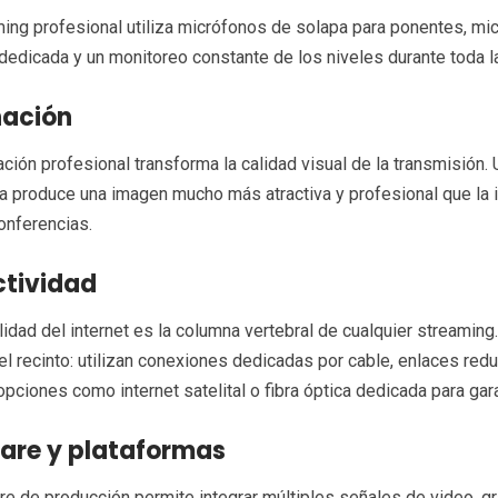
ing profesional utiliza micrófonos de solapa para ponentes, mic
dedicada y un monitoreo constante de los niveles durante toda l
nación
ación profesional transforma la calidad visual de la transmisión.
a produce una imagen mucho más atractiva y profesional que la i
onferencias.
tividad
lidad del internet es la columna vertebral de cualquier streami
del recinto: utilizan conexiones dedicadas por cable, enlaces re
 opciones como internet satelital o fibra óptica dedicada para gar
are y plataformas
re de producción permite integrar múltiples señales de video, grá