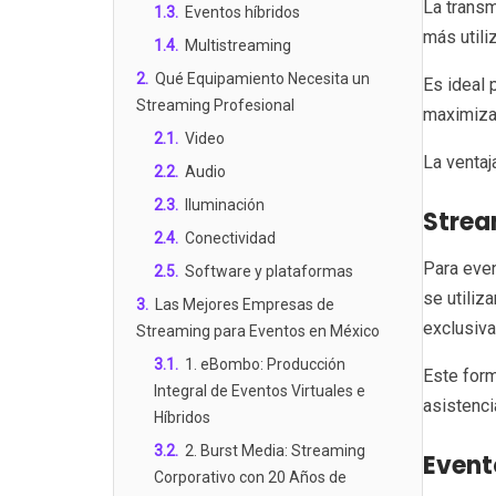
La transm
1.3
.
Eventos híbridos
más utili
1.4
.
Multistreaming
2
.
Qué Equipamiento Necesita un
Es ideal 
Streaming Profesional
maximizar
2.1
.
Video
La ventaj
2.2
.
Audio
2.3
.
Iluminación
Strea
2.4
.
Conectividad
Para even
2.5
.
Software y plataformas
se utiliz
3
.
Las Mejores Empresas de
exclusiv
Streaming para Eventos en México
3.1
.
1. eBombo: Producción
Este form
Integral de Eventos Virtuales e
asistenci
Híbridos
3.2
.
2. Burst Media: Streaming
Event
Corporativo con 20 Años de