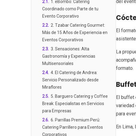
del event
2.1
.
1. eBombo: Catering
Coordinado como Parte de tu
Cócte
Evento Corporativo
2.2
.
2. Tzabar Catering Gourmet:
El format
Más de 15 Años de Experiencia en
asistent
Eventos Corporativos
2.3
.
3. Sensaciones: Alta
La propue
Gastronomía y Experiencias
acompañad
Multisensoriales
formato.
2.4
.
4. El Catering de Andrea:
Servicio Personalizado desde
Buffe
Miraflores
2.5
.
5. Barguero Catering y Coffee
El buffet
Break: Especialistas en Servicios
variedad 
para Empresas
para eve
2.6
.
6. Parrillas Premium Perú:
En Lima, 
Catering Parrillero para Eventos
Corporativos