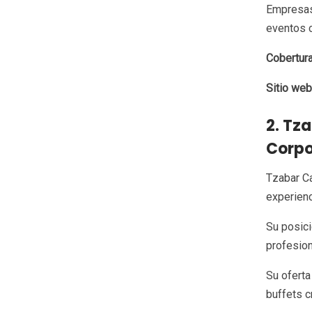
Empresas 
eventos c
Cobertura
Sitio web
2. Tz
Corpo
Tzabar Ca
experien
Su posic
profesion
Su oferta
buffets c