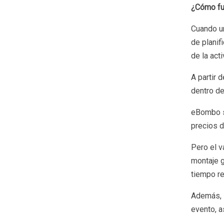
¿Cómo fun
Cuando un
de planif
de la act
A partir 
dentro de
eBombo s
precios d
Pero el v
montaje g
tiempo re
Además, s
evento, a