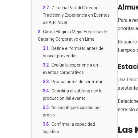
Almue
2.7
.
7. Lucha Parodi Catering:
Tradición y Experiencia en Eventos
Para even
de Alto Nivel
prioritar
3
.
Cómo Elegir la Mejor Empresa de
Catering Corporativo en Lima
Requiere 
3.1
.
Define el formato antes de
tiempos 
buscar proveedor
Estac
3.2
.
Evalúa la experiencia en
eventos corporativos
Una tende
3.3
.
Prueba antes de contratar
asistente
3.4
.
Coordina el catering con la
producción del evento
Estacione
3.5
.
No sacrifiques calidad por
servicio 
precio
3.6
.
Confirma la capacidad
Las 
logística