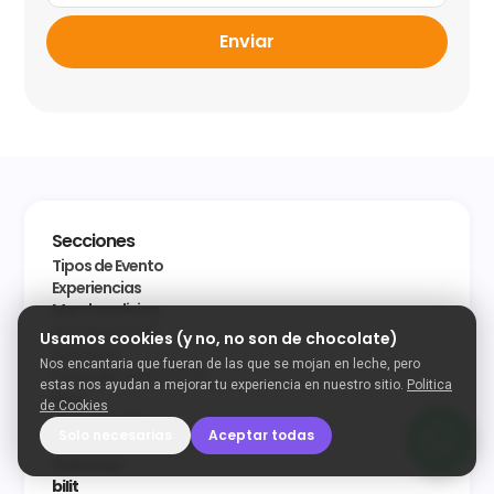
Enviar
Secciones
Tipos de Evento
Experiencias
Merchandising
Stands y Ferias
Usamos cookies (y no, no son de chocolate)
Nosotros
Nos encantaria que fueran de las que se mojan en leche, pero
Copa del Mundo 2026
estas nos ayudan a mejorar tu experiencia en nuestro sitio.
Politica
Blog
de Cookies
Photobooth
Solo necesarias
Aceptar todas
Libro de Reclamaciones
Golootza
bilit