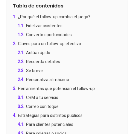
Tabla de contenidos
1
.
¿Por qué el follow-up cambia el juego?
1.1
.
Fidelizar asistentes
1.2
.
Convertir oportunidades
2
.
Claves para un follow-up efectivo
2.1
.
Actúa rápido
2.2
.
Recuerda detalles
2.3
.
Sé breve
2.4
.
Personaliza al máximo
3
.
Herramientas que potencian el follow-up
3.1
.
CRM a tu servicio
3.2
.
Correo con toque
4
.
Estrategias para distintos públicos
4.1
.
Para clientes potenciales
4.2
.
Para colegas o socios