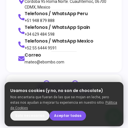
Cordoba 95 Roma Norte. Cuauhtemoc, 06700
CDMX, Mexico
Telefonos / WhatsApp
Peru
+51 948 879 888
Telefonos / WhatsApp
Spain
+34 629 484 598
Telefonos / WhatsApp
Mexico
+52 55 6444 9591
Correo
mateo@ebombo.com
Usamos cookies (y no, no son de chocolate)
Nos encantaria que fueran de las que se mojan en leche, pero
© 2026
Todos los derechos reservados
eBombo
Terminos y Condiciones
Politica de Privacidad
estas nos ayudan a mejorar tu experiencia en nuestro sitio.
Politica
Politica de Cookies
de Cookies
Developed by Enigma
Solo necesarias
Aceptar todas