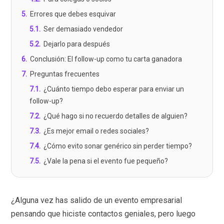
5
.
Errores que debes esquivar
5.1
.
Ser demasiado vendedor
5.2
.
Dejarlo para después
6
.
Conclusión: El follow-up como tu carta ganadora
7
.
Preguntas frecuentes
7.1
.
¿Cuánto tiempo debo esperar para enviar un
follow-up?
7.2
.
¿Qué hago si no recuerdo detalles de alguien?
7.3
.
¿Es mejor email o redes sociales?
7.4
.
¿Cómo evito sonar genérico sin perder tiempo?
7.5
.
¿Vale la pena si el evento fue pequeño?
¿Alguna vez has salido de un evento empresarial
pensando que hiciste contactos geniales, pero luego