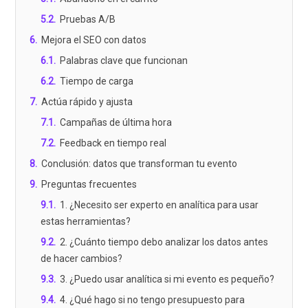
5.2
.
Pruebas A/B
6
.
Mejora el SEO con datos
6.1
.
Palabras clave que funcionan
6.2
.
Tiempo de carga
7
.
Actúa rápido y ajusta
7.1
.
Campañas de última hora
7.2
.
Feedback en tiempo real
8
.
Conclusión: datos que transforman tu evento
9
.
Preguntas frecuentes
9.1
.
1. ¿Necesito ser experto en analítica para usar
estas herramientas?
9.2
.
2. ¿Cuánto tiempo debo analizar los datos antes
de hacer cambios?
9.3
.
3. ¿Puedo usar analítica si mi evento es pequeño?
9.4
.
4. ¿Qué hago si no tengo presupuesto para