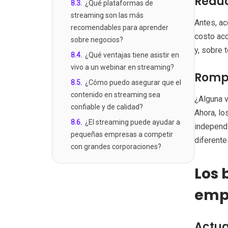
Reduc
8.3
.
¿Qué plataformas de
streaming son las más
Antes, ac
recomendables para aprender
costo ac
sobre negocios?
y, sobre 
8.4
.
¿Qué ventajas tiene asistir en
vivo a un webinar en streaming?
Rompi
8.5
.
¿Cómo puedo asegurar que el
contenido en streaming sea
¿Alguna v
confiable y de calidad?
Ahora, lo
8.6
.
¿El streaming puede ayudar a
independ
pequeñas empresas a competir
diferente
con grandes corporaciones?
Los 
emp
Actua