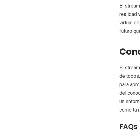
El stream
realidad 
virtual d
futuro qu
Conc
El stream
de todos,
para apre
del cono
un entorn
cómo tu n
FAQs