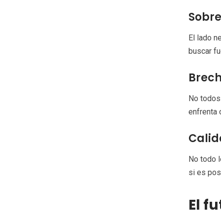
Sobre
El lado n
buscar fu
Brech
No todos 
enfrenta
Calid
No todo l
si es pos
El f