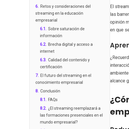
El stream
6
.
Retos y consideraciones del
streaming en la educación
las barre
empresarial
opinión m
6.1
.
Sobre saturación de
en que se
información
Apren
6.2
.
Brecha digital y acceso a
internet
¿Recuerda
6.3
.
Calidad del contenido y
interacci
certificación
ambiente 
7
.
El futuro del streaming en el
alcance g
conocimiento empresarial
8
.
Conclusión
¿Cóm
8.1
.
FAQs
8.2
.
¿El streaming reemplazará a
empr
las formaciones presenciales en el
mundo empresarial?