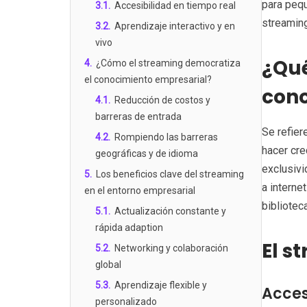
para pequ
3.1
.
Accesibilidad en tiempo real
streaming
3.2
.
Aprendizaje interactivo y en
vivo
¿Qué
4
.
¿Cómo el streaming democratiza
el conocimiento empresarial?
cono
4.1
.
Reducción de costos y
barreras de entrada
Se refier
4.2
.
Rompiendo las barreras
hacer cre
geográficas y de idioma
exclusivi
5
.
Los beneficios clave del streaming
a interne
en el entorno empresarial
bibliotec
5.1
.
Actualización constante y
rápida adaption
El s
5.2
.
Networking y colaboración
global
5.3
.
Aprendizaje flexible y
Acces
personalizado