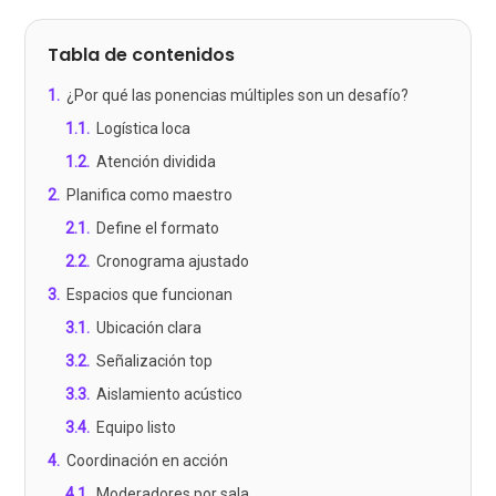
Tabla de contenidos
1
.
¿Por qué las ponencias múltiples son un desafío?
1.1
.
Logística loca
1.2
.
Atención dividida
2
.
Planifica como maestro
2.1
.
Define el formato
2.2
.
Cronograma ajustado
3
.
Espacios que funcionan
3.1
.
Ubicación clara
3.2
.
Señalización top
3.3
.
Aislamiento acústico
3.4
.
Equipo listo
4
.
Coordinación en acción
4.1
.
Moderadores por sala