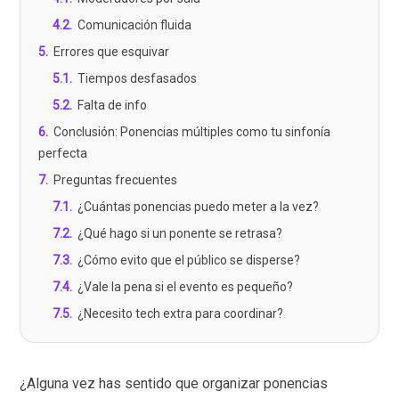
4.2
.
Comunicación fluida
5
.
Errores que esquivar
5.1
.
Tiempos desfasados
5.2
.
Falta de info
6
.
Conclusión: Ponencias múltiples como tu sinfonía
perfecta
7
.
Preguntas frecuentes
7.1
.
¿Cuántas ponencias puedo meter a la vez?
7.2
.
¿Qué hago si un ponente se retrasa?
7.3
.
¿Cómo evito que el público se disperse?
7.4
.
¿Vale la pena si el evento es pequeño?
7.5
.
¿Necesito tech extra para coordinar?
¿Alguna vez has sentido que organizar ponencias