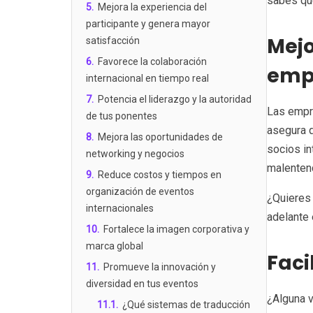
sabes qu
5
.
Mejora la experiencia del
participante y genera mayor
Mejo
satisfacción
6
.
Favorece la colaboración
emp
internacional en tiempo real
7
.
Potencia el liderazgo y la autoridad
Las empre
de tus ponentes
asegura q
8
.
Mejora las oportunidades de
socios in
networking y negocios
malenten
9
.
Reduce costos y tiempos en
organización de eventos
¿Quieres 
internacionales
adelante 
10
.
Fortalece la imagen corporativa y
marca global
Faci
11
.
Promueve la innovación y
diversidad en tus eventos
¿Alguna v
11.1
.
¿Qué sistemas de traducción