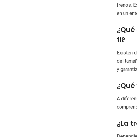
frenos. E
en un ent
¿Qué 
ti?
Existen d
del tamañ
y garanti
¿Qué 
A diferen
comprensi
¿La t
Dependien