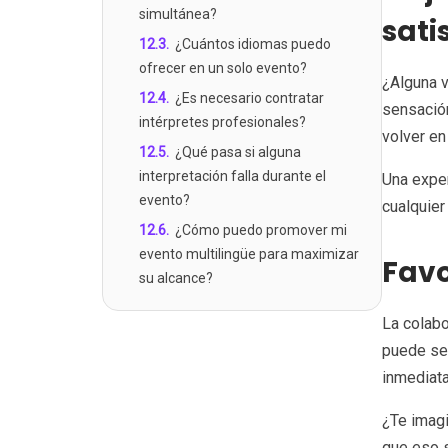
simultánea?
sati
12.3
.
¿Cuántos idiomas puedo
ofrecer en un solo evento?
¿Alguna v
12.4
.
¿Es necesario contratar
sensación
intérpretes profesionales?
volver en
12.5
.
¿Qué pasa si alguna
interpretación falla durante el
Una exper
evento?
cualquier
12.6
.
¿Cómo puedo promover mi
evento multilingüe para maximizar
Favo
su alcance?
La colabo
puede ser
inmediata
¿Te imagi
que eso s