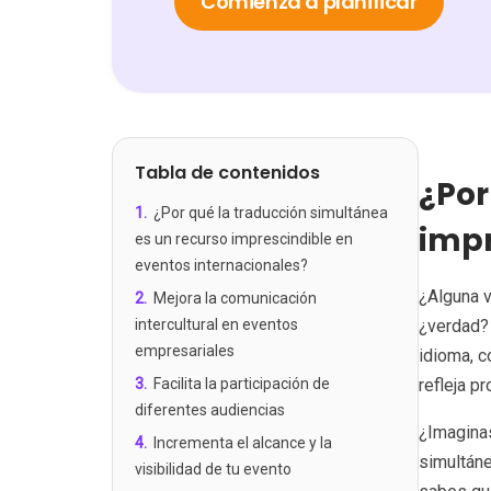
Comienza a planificar
Tabla de contenidos
¿Por
1
.
¿Por qué la traducción simultánea
impr
es un recurso imprescindible en
eventos internacionales?
¿Alguna v
2
.
Mejora la comunicación
intercultural en eventos
¿verdad? 
empresariales
idioma, c
3
.
Facilita la participación de
refleja p
diferentes audiencias
¿Imaginas
4
.
Incrementa el alcance y la
simultáne
visibilidad de tu evento