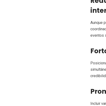
Redu
inte
Aunque pu
coordinac
eventos 
Fort
Posiciona
simultáne
credibilid
Prom
Incluir v