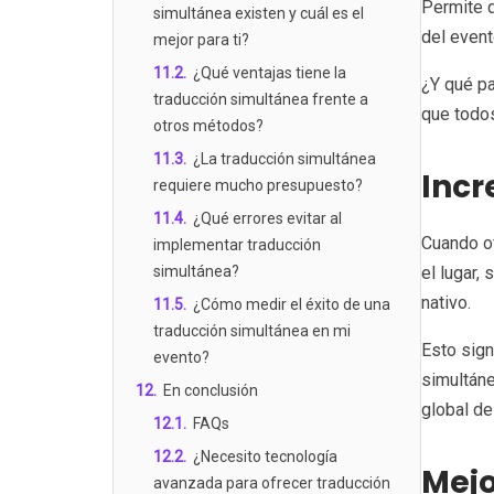
Permite q
simultánea existen y cuál es el
del event
mejor para ti?
11.2
.
¿Qué ventajas tiene la
¿Y qué pa
traducción simultánea frente a
que todos
otros métodos?
11.3
.
¿La traducción simultánea
Incr
requiere mucho presupuesto?
11.4
.
¿Qué errores evitar al
Cuando of
implementar traducción
simultánea?
el lugar,
nativo.
11.5
.
¿Cómo medir el éxito de una
traducción simultánea en mi
Esto sign
evento?
simultáne
12
.
En conclusión
global de
12.1
.
FAQs
12.2
.
¿Necesito tecnología
Mejo
avanzada para ofrecer traducción