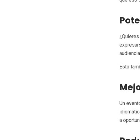
Pote
¿Quieres 
expresars
audiencia
Esto tamb
Mejo
Un evento
idiomátic
a oportun