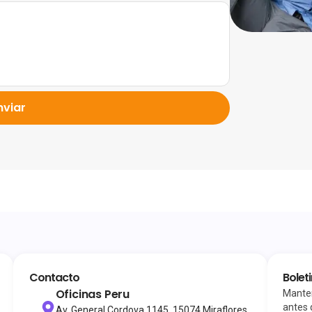
nviar
Contacto
Bolet
Oficinas Peru
Manten
antes 
Av. General Cordova 1145, 15074 Miraflores,