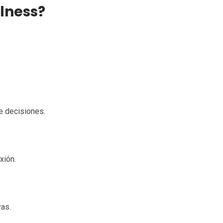
lness?
de decisiones.
xión.
vas.