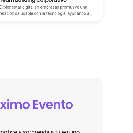
proveedor adecuado para tu empresa, en esta guía
El bienestar digital en empresas promueve una
reunimos a las mejores empresas de merchandising
relación saludable con la tecnología, ayudando a
corporativo en Lima con una descripción detallada
reducir el estrés y mejorar la conexión entre equipos.
de sus servicios, fortalezas y lo que las hace
destacar en el mercado peruano.
oximo Evento
otive y sorprenda a tu equipo.