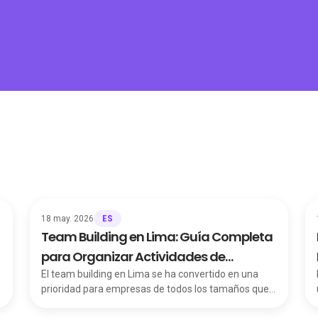
ES
18 may. 2026
Team Building en Lima: Guía Completa
para Organizar Actividades de
Integración que Funcionen
El team building en Lima se ha convertido en una
prioridad para empresas de todos los tamaños que
buscan fortalecer la conexión entre sus equipos,