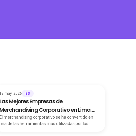
ES
18 may. 2026
Las Mejores Empresas de
Merchandising Corporativo en Lima,
Perú
El merchandising corporativo se ha convertido en
una de las herramientas más utilizadas por las
empresas en Lima para reforzar su marca, fidelizar