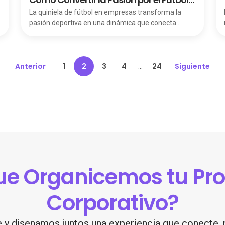
o
en Team Building Efectivo
La quiniela de fútbol en empresas transforma la
pasión deportiva en una dinámica que conecta
equipos y fortalece el engagement interno.
Anterior
1
2
3
4
24
Siguiente
...
que Organicemos tu Pr
Corporativo?
 y disenamos juntos una experiencia que conecte, m