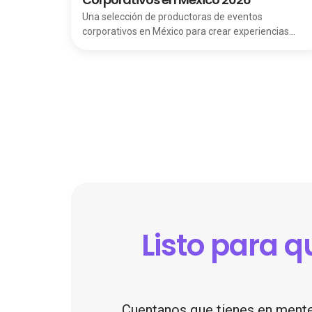
descripción detallada de sus servicios, fortalezas y l
Una selección de productoras de eventos
que las diferencia en el mercado peruano.
corporativos en México para crear experiencias
estratégicas, memorables y alineadas a tus
objetivos.
Listo para 
Cuentanos que tienes en mente