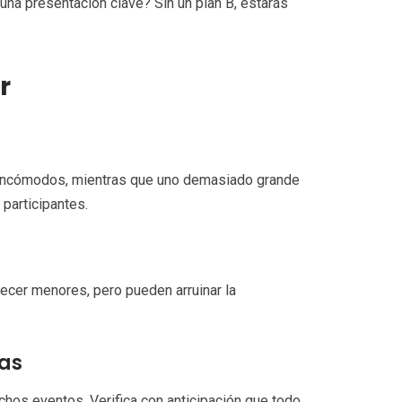
n una presentación clave? Sin un plan B, estarás
r
 incómodos, mientras que uno demasiado grande
 participantes.
ecer menores, pero pueden arruinar la
cas
chos eventos. Verifica con anticipación que todo