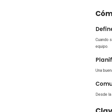
Cómo
Defin
Cuando sa
equipo.
Plani
Una buena
Comun
Desde la 
Clav