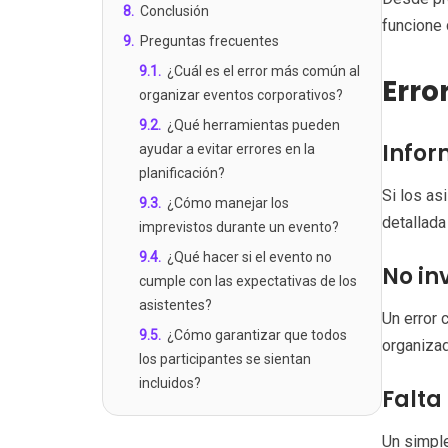
8
.
Conclusión
funcione 
9
.
Preguntas frecuentes
9.1
.
¿Cuál es el error más común al
Erro
organizar eventos corporativos?
9.2
.
¿Qué herramientas pueden
Infor
ayudar a evitar errores en la
planificación?
Si los as
9.3
.
¿Cómo manejar los
detallada
imprevistos durante un evento?
9.4
.
¿Qué hacer si el evento no
No in
cumple con las expectativas de los
asistentes?
Un error 
9.5
.
¿Cómo garantizar que todos
organizad
los participantes se sientan
incluidos?
Falta
Un simple