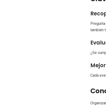
Recop
Pregunta 
también t
Evalu
¿Se cumpl
Mejor
Cada even
Conc
Organizar