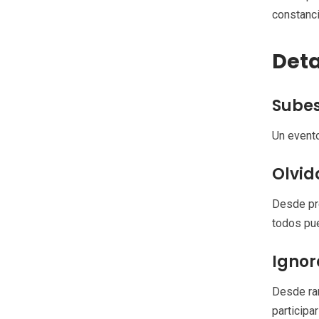
constanci
Deta
Subes
Un evento
Olvid
Desde pre
todos pue
Ignor
Desde ram
participa