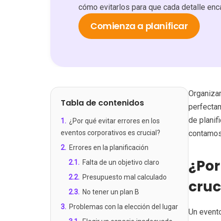
cómo evitarlos para que cada detalle enca
Comienza a planificar
Organiza
Tabla de contenidos
perfectam
de planif
1
.
¿Por qué evitar errores en los
eventos corporativos es crucial?
contamos 
2
.
Errores en la planificación
¿Por
2.1
.
Falta de un objetivo claro
2.2
.
Presupuesto mal calculado
cruc
2.3
.
No tener un plan B
3
.
Problemas con la elección del lugar
Un evento