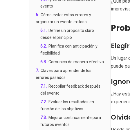
¿Qué pasa
evento
improvisa
6
.
Cómo evitar estos errores y
organizar un evento exitoso
Prob
6.1
.
Define un propósito claro
desde el principio
Elegi
6.2
.
Planifica con anticipación y
flexibilidad
Un lugar
6.3
.
Comunica de manera efectiva
puede par
7
.
Claves para aprender de los
errores pasados
Ignor
7.1
.
Recopilar feedback después
del evento
¿Hay esta
experienc
7.2
.
Evaluar los resultados en
función de los objetivos
Olvid
7.3
.
Mejorar continuamente para
futuros eventos
Desde pro