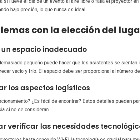
 si llueve el día de un evento al aire libre o falla el proyector e
ndo bajo presión, lo que nunca es ideal.
lemas con la elección del luga
r un espacio inadecuado
 demasiado pequeño puede hacer que los asistentes se sientan
ecer vacío y frío. El espacio debe ser proporcional al número de
ar los aspectos logísticos
cionamiento? ¿Es fácil de encontrar? Estos detalles pueden par
ia si no se consideran.
ar verificar las necesidades tecnológi
yectores hasta conexión Wi-Fi, la tecnología es crucial para mu