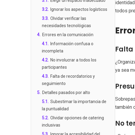
3.1
.
Elegir un espacio inadecuado
identidad
3.2
.
Ignorar los aspectos logísticos
todos pre
3.3
.
Olvidar verificar las
necesidades tecnológicas
Erro
4
.
Errores en la comunicación
4.1
.
Información confusa o
Falta
incompleta
4.2
.
No involucrar a todos los
¿Organiza
participantes
ya sea mo
4.3
.
Falta de recordatorios y
seguimiento
Presu
5
.
Detalles pasados por alto
Sobrepasa
5.1
.
Subestimar la importancia de
también c
la puntualidad
5.2
.
Olvidar opciones de catering
No te
inclusivas
5.3
.
Ignorar la accesibilidad del