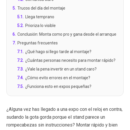
5
.
Trucos del día del montaje
5.1
.
Llega temprano
5.2
.
Prioriza lo visible
6
.
Conclusión: Monta como pro y gana desde el arranque
7
.
Preguntas frecuentes
7.1
.
¿Qué hago si llego tarde al montaje?
7.2
.
¿Cuántas personas necesito para montar rápido?
7.3
.
¿Vale la pena invertir en un stand caro?
7.4
.
¿Cómo evito errores en el montaje?
7.5
.
¿Funciona esto en expos pequeñas?
¿Alguna vez has llegado a una expo con el reloj en contra,
sudando la gota gorda porque el stand parece un
rompecabezas sin instrucciones? Montar rápido y bien