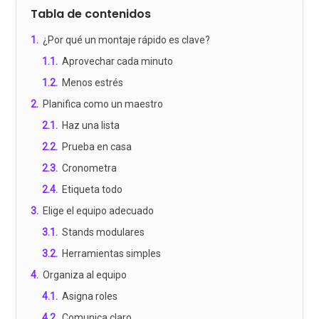
Tabla de contenidos
1
.
¿Por qué un montaje rápido es clave?
1.1
.
Aprovechar cada minuto
1.2
.
Menos estrés
2
.
Planifica como un maestro
2.1
.
Haz una lista
2.2
.
Prueba en casa
2.3
.
Cronometra
2.4
.
Etiqueta todo
3
.
Elige el equipo adecuado
3.1
.
Stands modulares
3.2
.
Herramientas simples
4
.
Organiza al equipo
4.1
.
Asigna roles
4.2
.
Comunica claro