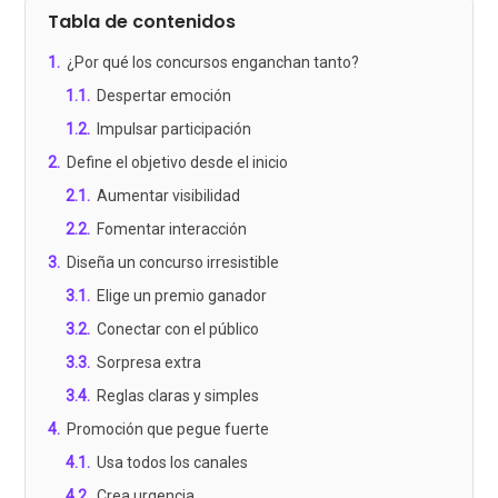
Tabla de contenidos
1
.
¿Por qué los concursos enganchan tanto?
1.1
.
Despertar emoción
1.2
.
Impulsar participación
2
.
Define el objetivo desde el inicio
2.1
.
Aumentar visibilidad
2.2
.
Fomentar interacción
3
.
Diseña un concurso irresistible
3.1
.
Elige un premio ganador
3.2
.
Conectar con el público
3.3
.
Sorpresa extra
3.4
.
Reglas claras y simples
4
.
Promoción que pegue fuerte
4.1
.
Usa todos los canales
4.2
.
Crea urgencia