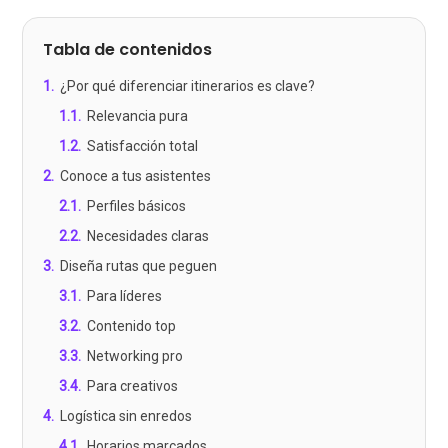
Tabla de contenidos
1
.
¿Por qué diferenciar itinerarios es clave?
1.1
.
Relevancia pura
1.2
.
Satisfacción total
2
.
Conoce a tus asistentes
2.1
.
Perfiles básicos
2.2
.
Necesidades claras
3
.
Diseña rutas que peguen
3.1
.
Para líderes
3.2
.
Contenido top
3.3
.
Networking pro
3.4
.
Para creativos
4
.
Logística sin enredos
4.1
.
Horarios marcados