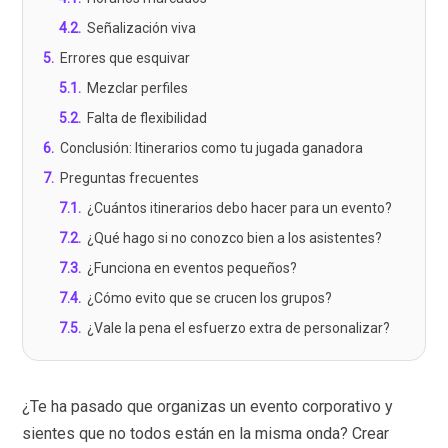
4.2
.
Señalización viva
5
.
Errores que esquivar
5.1
.
Mezclar perfiles
5.2
.
Falta de flexibilidad
6
.
Conclusión: Itinerarios como tu jugada ganadora
7
.
Preguntas frecuentes
7.1
.
¿Cuántos itinerarios debo hacer para un evento?
7.2
.
¿Qué hago si no conozco bien a los asistentes?
7.3
.
¿Funciona en eventos pequeños?
7.4
.
¿Cómo evito que se crucen los grupos?
7.5
.
¿Vale la pena el esfuerzo extra de personalizar?
¿Te ha pasado que organizas un evento corporativo y
sientes que no todos están en la misma onda? Crear