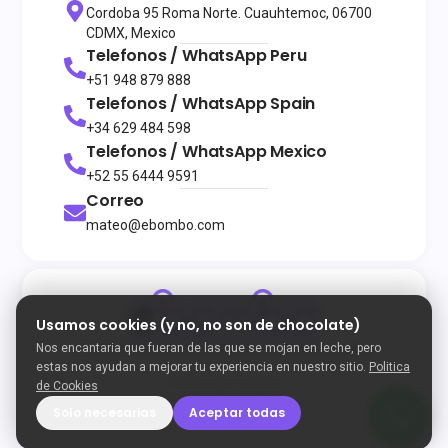
Cordoba 95 Roma Norte. Cuauhtemoc, 06700
CDMX, Mexico
Telefonos / WhatsApp
Peru
+51 948 879 888
Telefonos / WhatsApp
Spain
+34 629 484 598
Telefonos / WhatsApp
Mexico
+52 55 6444 9591
Correo
mateo@ebombo.com
Usamos cookies (y no, no son de chocolate)
Nos encantaria que fueran de las que se mojan en leche, pero
© 2026
Todos los derechos reservados
eBombo
Terminos y Condiciones
Politica de Privacidad
estas nos ayudan a mejorar tu experiencia en nuestro sitio.
Politica
Politica de Cookies
de Cookies
Developed by Enigma
Solo necesarias
Aceptar todas