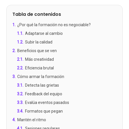
Tabla de contenidos
1
.
¿Por qué la formación no es negociable?
1.1
.
Adaptarse al cambio
1.2
.
Subir la calidad
2
.
Beneficios que se ven
2.1
.
Más creatividad
2.2
.
Eficiencia brutal
3
.
Cómo armar la formación
3.1
.
Detecta las grietas
3.2
.
Feedback del equipo
3.3
.
Evalúa eventos pasados
3.4
.
Formatos que pegan
4
.
Mantén el ritmo
4.1
.
Sesiones regulares