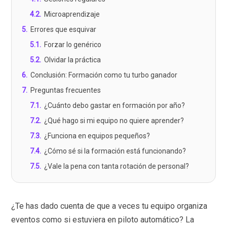
4.2
.
Microaprendizaje
5
.
Errores que esquivar
5.1
.
Forzar lo genérico
5.2
.
Olvidar la práctica
6
.
Conclusión: Formación como tu turbo ganador
7
.
Preguntas frecuentes
7.1
.
¿Cuánto debo gastar en formación por año?
7.2
.
¿Qué hago si mi equipo no quiere aprender?
7.3
.
¿Funciona en equipos pequeños?
7.4
.
¿Cómo sé si la formación está funcionando?
7.5
.
¿Vale la pena con tanta rotación de personal?
¿Te has dado cuenta de que a veces tu equipo organiza
eventos como si estuviera en piloto automático? La