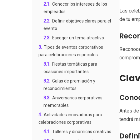
2.1
.
Conocer los intereses de los
Las celeb
empleados
de tu emp
2.2
.
Definir objetivos claros para el
evento
Recon
2.3
.
Escoger un tema atractivo
3
.
Tipos de eventos corporativos
Reconocer
para celebraciones especiales
compromi
3.1
.
Fiestas temáticas para
ocasiones importantes
Clav
3.2
.
Galas de premiación y
reconocimientos
Conoc
3.3
.
Aniversarios corporativos
memorables
Antes de 
4
.
Actividades innovadoras para
tendrá m
celebraciones corporativas
4.1
.
Talleres y dinámicas creativas
Defin