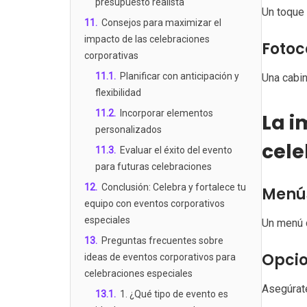
presupuesto realista
Un toque 
11
.
Consejos para maximizar el
impacto de las celebraciones
Fotoc
corporativas
11.1
.
Planificar con anticipación y
Una cabin
flexibilidad
11.2
.
Incorporar elementos
La i
personalizados
cele
11.3
.
Evaluar el éxito del evento
para futuras celebraciones
12
.
Conclusión: Celebra y fortalece tu
Menús
equipo con eventos corporativos
especiales
Un menú q
13
.
Preguntas frecuentes sobre
Opcio
ideas de eventos corporativos para
celebraciones especiales
Asegúrate
13.1
.
1. ¿Qué tipo de evento es