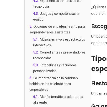
4.2
.
Experiencias inmersivas con
tecnología
¿Quieres 
decisión.
4.3
.
Juegos y competencias en
equipo
Escog
5
.
Opciones de entretenimiento para
sorprender a los asistentes
Un buen t
5.1
.
Música en vivo y espectáculos
opciones 
interactivos
5.2
.
Comediantes y presentadores
Tipo
reconocidos
5.3
.
Fotocabinas y recuerdos
espe
personalizados
6
.
La importancia de la comida y
Fiest
bebida en las celebraciones
corporativas
Un carnav
6.1
.
Menús temáticos adaptados
al evento
Galas