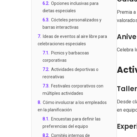
6.2
.
Opciones inclusivas para
dietas especiales
Premia a 
6.3
.
Cócteles personalizados y
valorados
barras interactivas
Anive
7
.
Ideas de eventos al aire libre para
celebraciones especiales
Celebra l
7.1
.
Picnics y barbacoas
corporativas
Acti
7.2
.
Actividades deportivas o
recreativas
7.3
.
Festivales corporativos con
Talle
múltiples actividades
Desde cla
8
.
Cómo involucrar a los empleados
en equipo
en la planificación
8.1
.
Encuestas para definir las
Exper
preferencias del equipo
8.2
.
Comités internos de