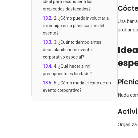
ideal para reconocer a los
Cócte
empleados destacados?
13.2
.
2. ¿Cómo puedo involucrar a
Una barra
mi equipo en la planificación del
probar op
evento?
13.3
.
3. ¿Cuánto tiempo antes
Idea
debo planificar un evento
corporativo especial?
espe
13.4
.
4. ¿Qué hacer si mi
presupuesto es limitado?
Picni
13.5
.
5. ¿Cómo medir el éxito de un
evento corporativo?
Nada como
Activ
Organiza 