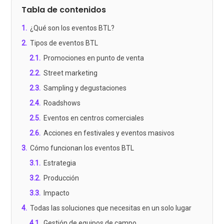
Tabla de contenidos
1
.
¿Qué son los eventos BTL?
2
.
Tipos de eventos BTL
2.1
.
Promociones en punto de venta
2.2
.
Street marketing
2.3
.
Sampling y degustaciones
2.4
.
Roadshows
2.5
.
Eventos en centros comerciales
2.6
.
Acciones en festivales y eventos masivos
3
.
Cómo funcionan los eventos BTL
3.1
.
Estrategia
3.2
.
Producción
3.3
.
Impacto
4
.
Todas las soluciones que necesitas en un solo lugar
4.1
.
Gestión de equipos de campo