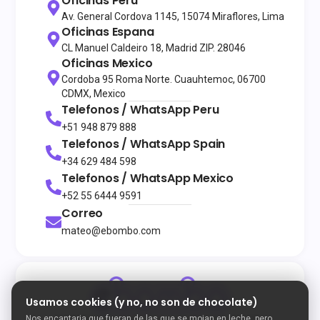
Oficinas Peru
Av. General Cordova 1145, 15074 Miraflores, Lima
Oficinas Espana
CL Manuel Caldeiro 18, Madrid ZIP. 28046
Oficinas Mexico
Cordoba 95 Roma Norte. Cuauhtemoc, 06700
CDMX, Mexico
Telefonos / WhatsApp
Peru
+51 948 879 888
Telefonos / WhatsApp
Spain
+34 629 484 598
Telefonos / WhatsApp
Mexico
+52 55 6444 9591
Correo
mateo@ebombo.com
Usamos cookies (y no, no son de chocolate)
Nos encantaria que fueran de las que se mojan en leche, pero
© 2026
Todos los derechos reservados
eBombo