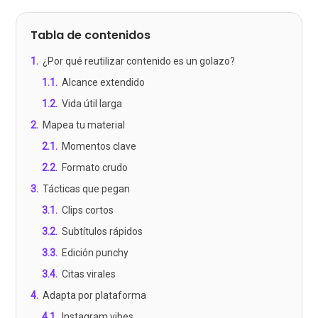
Tabla de contenidos
1
.
¿Por qué reutilizar contenido es un golazo?
1.1
.
Alcance extendido
1.2
.
Vida útil larga
2
.
Mapea tu material
2.1
.
Momentos clave
2.2
.
Formato crudo
3
.
Tácticas que pegan
3.1
.
Clips cortos
3.2
.
Subtítulos rápidos
3.3
.
Edición punchy
3.4
.
Citas virales
4
.
Adapta por plataforma
4.1
.
Instagram vibes