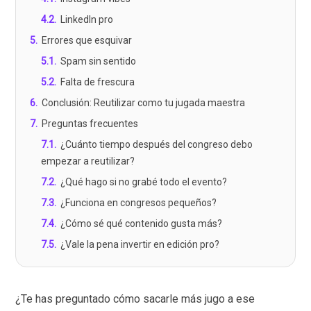
4.2
.
LinkedIn pro
5
.
Errores que esquivar
5.1
.
Spam sin sentido
5.2
.
Falta de frescura
6
.
Conclusión: Reutilizar como tu jugada maestra
7
.
Preguntas frecuentes
7.1
.
¿Cuánto tiempo después del congreso debo
empezar a reutilizar?
7.2
.
¿Qué hago si no grabé todo el evento?
7.3
.
¿Funciona en congresos pequeños?
7.4
.
¿Cómo sé qué contenido gusta más?
7.5
.
¿Vale la pena invertir en edición pro?
¿Te has preguntado cómo sacarle más jugo a ese