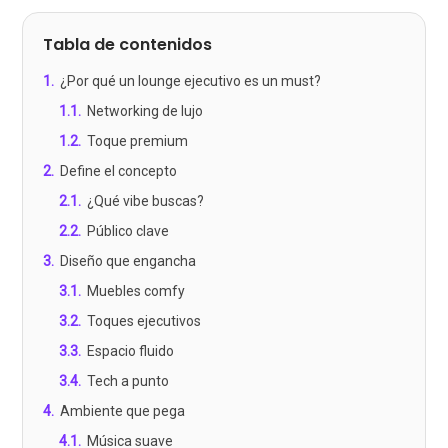
Tabla de contenidos
1
.
¿Por qué un lounge ejecutivo es un must?
1.1
.
Networking de lujo
1.2
.
Toque premium
2
.
Define el concepto
2.1
.
¿Qué vibe buscas?
2.2
.
Público clave
3
.
Diseño que engancha
3.1
.
Muebles comfy
3.2
.
Toques ejecutivos
3.3
.
Espacio fluido
3.4
.
Tech a punto
4
.
Ambiente que pega
4.1
.
Música suave