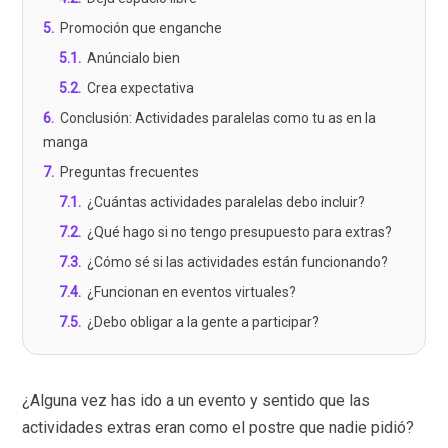
5
.
Promoción que enganche
5.1
.
Anúncialo bien
5.2
.
Crea expectativa
6
.
Conclusión: Actividades paralelas como tu as en la
manga
7
.
Preguntas frecuentes
7.1
.
¿Cuántas actividades paralelas debo incluir?
7.2
.
¿Qué hago si no tengo presupuesto para extras?
7.3
.
¿Cómo sé si las actividades están funcionando?
7.4
.
¿Funcionan en eventos virtuales?
7.5
.
¿Debo obligar a la gente a participar?
¿Alguna vez has ido a un evento y sentido que las
actividades extras eran como el postre que nadie pidió?