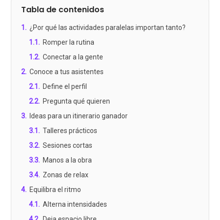
Tabla de contenidos
1
.
¿Por qué las actividades paralelas importan tanto?
1.1
.
Romper la rutina
1.2
.
Conectar a la gente
2
.
Conoce a tus asistentes
2.1
.
Define el perfil
2.2
.
Pregunta qué quieren
3
.
Ideas para un itinerario ganador
3.1
.
Talleres prácticos
3.2
.
Sesiones cortas
3.3
.
Manos a la obra
3.4
.
Zonas de relax
4
.
Equilibra el ritmo
4.1
.
Alterna intensidades
4.2
.
Deja espacio libre